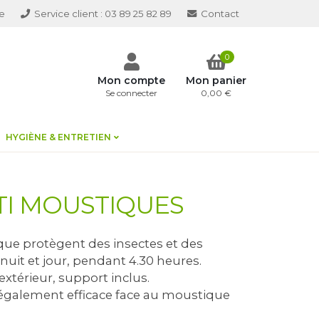
e
Service client :
03 89 25 82 89
Contact
0
Mon compte
Mon panier
Se connecter
0,00 €
HYGIÈNE & ENTRETIEN
TI MOUSTIQUES
que protègent des insectes et des
uit et jour, pendant 4.30 heures.
extérieur, support inclus.
également efficace face au moustique