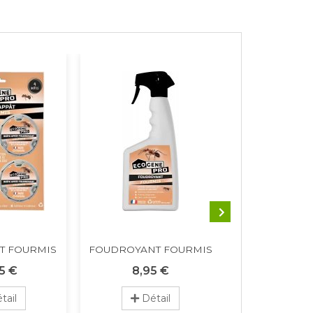
AT FOURMIS
FOUDROYANT FOURMIS
INSECTICID
ET FRE
5 €
8,95 €
10,85
tail
Détail
Dét