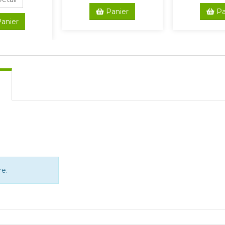
Panier
Pa
anier
e.