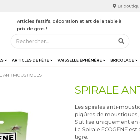
La boutiqu
Articles festifs, décoration et art de la table à
prix de gros !
ES
ARTICLES DE FÊTE
VAISSELLE ÉPHÉMÈRE
BRICOLAGE
LE ANTI MOUSTIQUES
SPIRALE AN
Les spirales anti-mousti
piqûres de moustiques, n
S'utilise uniquement en 
La Spirale ECOGENE est 
tigre.