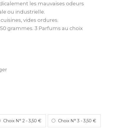
adicalement les mauvaises odeurs
le ou industrielle.
 cuisines, vides ordures.
250 grammes. 3 Parfums au choix
ger
Choix N° 2
-
3,50 €
Choix N° 3
-
3,50 €