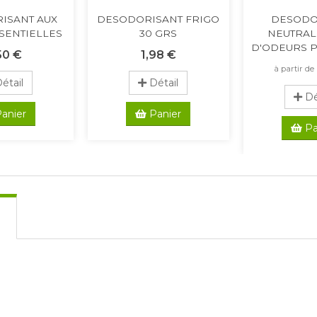
ISANT AUX
DESODORISANT FRIGO
DESODO
SENTIELLES
30 GRS
NEUTRAL
D'ODEURS P
50 €
1,98 €
à partir de
étail
Détail
Dé
anier
Panier
Pa