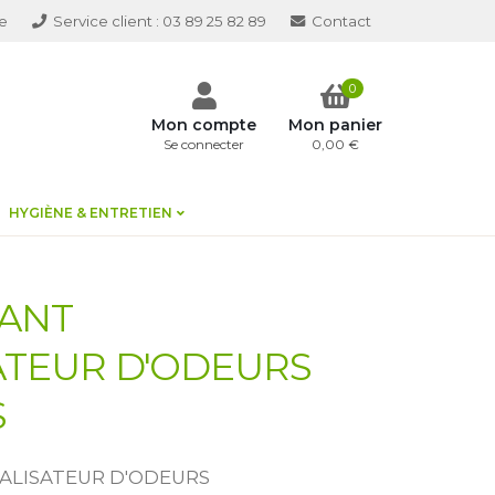
e
Service client :
03 89 25 82 89
Contact
0
Mon compte
Mon panier
Se connecter
0,00 €
HYGIÈNE & ENTRETIEN
ANT
ATEUR D'ODEURS
S
ALISATEUR D'ODEURS